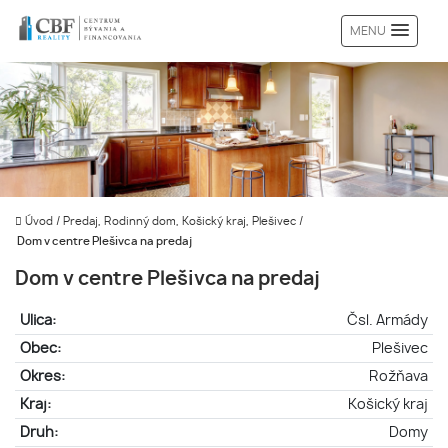
MENU
Úvod
/
Predaj, Rodinný dom, Košický kraj, Plešivec
/
Dom v centre Plešivca na predaj
Dom v centre Plešivca na predaj
Ulica:
Čsl. Armády
Obec:
Plešivec
Okres:
Rožňava
Kraj:
Košický kraj
Druh:
Domy