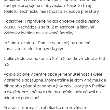
kuchyňa prepojená s obývačkou. Nájdete tu aj
toaletu, technickú miestnosť a skladové priestory.
Podkrovie: Pripravené na dokončenie podľa vášho
vkusu. Nachádzajú sa tu 2 miestnosti a šikovné
výklenky ideálne na vstavané šatníky.
Inžinierske siete: Dom je napojený na obecnú
kanalizáciu , elektrinu,vodu,plyn.
Celková plocha pozemku 251 m2,úžitková plocha 140
m2.
Vďaka polohe v centre obce je nehnuteľnosť skvele
viditeľná a dostupná. Momentálne je dom v nájme,kde
dlhodobo pôsobí zabehnutý Kebab , ktorý je v Plešivci
a okolí dobre známy a rád by naďalej pokračoval na
mieste v podnikaní.
Pre viac informácií a obhliadku ma neváhajte