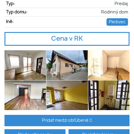
Typ:
Predaj
Typ domu:
Rodinný dom
Iné:
Plešivec
Cena v RK
Pridať medzi obľúbené