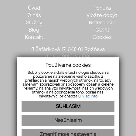
Úvod
Ponuka
O nás
Vložte dopyt
Služby
Referencie
Blog
GDPR
Kontakt
Cookies
Šafáriková 17, 048 01 Rožňava
+421 905 742 996
mariantobisz@gmail.com
Používame cookies
Súbory cookie a ďalšie technológie sledovania
používame na zlepšenie vášho zážitku z
prehliadania našich webových stránok, na to, aby
sme vám zobrazovali prispôsobený obsah a cielené
reklamy, na analýzu návštevnosti našich webových
stránok a na pochopenie toho, odkiaľ naši
návštevníci prichádzajú.
Viac info
SÚHLASÍM
Pridajte si nás
Nesúhlasím
Zmeniť moje nastavenia