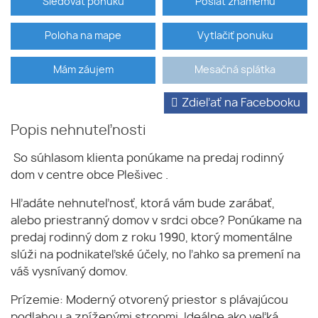
Sledovať ponuku
Poslať známemu
Poloha na mape
Vytlačiť ponuku
Mám záujem
Mesačná splátka
Zdieľať na Facebooku
Popis nehnuteľnosti
So súhlasom klienta ponúkame na predaj rodinný
dom v centre obce Plešivec .
Hľadáte nehnuteľnosť, ktorá vám bude zarábať,
alebo priestranný domov v srdci obce? Ponúkame na
predaj rodinný dom z roku 1990, ktorý momentálne
slúži na podnikateľské účely, no ľahko sa premení na
váš vysnívaný domov.
Prízemie: Moderný otvorený priestor s plávajúcou
podlahou a zníženými stropmi. Ideálne ako veľká