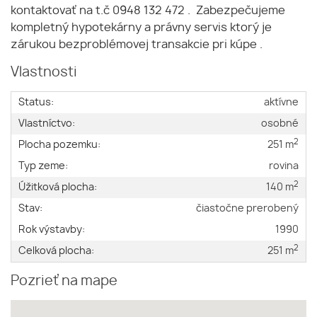
kontaktovať na t.č 0948 132 472 . Zabezpečujeme
kompletný hypotekárny a právny servis ktorý je
zárukou bezproblémovej transakcie pri kúpe .
Vlastnosti
Status:
aktívne
Vlastníctvo:
osobné
2
Plocha pozemku:
251 m
Typ zeme:
rovina
2
Úžitková plocha:
140 m
Stav:
čiastočne prerobený
Rok výstavby:
1990
2
Celková plocha:
251 m
Pozrieť na mape