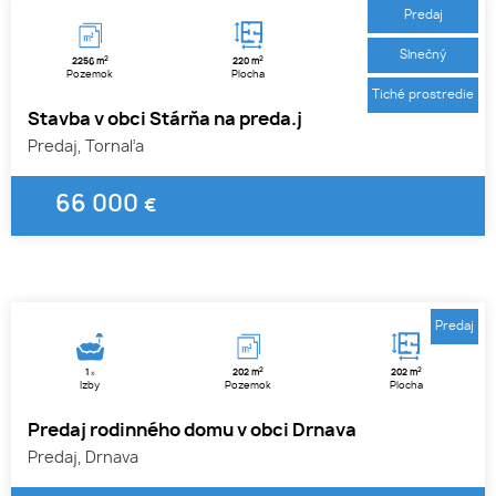
Predaj
Slnečný
2
2
2256 m
220 m
Pozemok
Plocha
Tiché prostredie
Stavba v obci Stárňa na preda.j
Predaj, Tornaľa
66 000
€
1
2
3
Predaj
2
2
1
202 m
202 m
x
Izby
Pozemok
Plocha
Predaj rodinného domu v obci Drnava
Predaj, Drnava