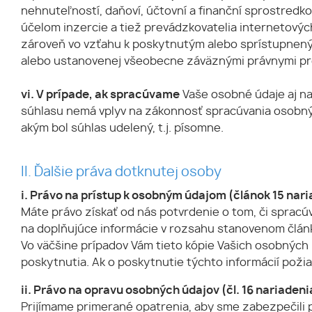
nehnuteľností, daňoví, účtovní a finanční sprostredk
účelom inzercie a tiež prevádzkovatelia internetových
zároveň vo vzťahu k poskytnutým alebo sprístupnený
alebo ustanovenej všeobecne záväznými právnymi pre
vi. V prípade, ak spracúvame
Vaše osobné údaje aj na
súhlasu nemá vplyv na zákonnosť spracúvania osobn
akým bol súhlas udelený, t.j. písomne.
II. Ďalšie práva dotknutej osoby
i. Právo na prístup k osobným údajom (článok 15 nar
Máte právo získať od nás potvrdenie o tom, či spracú
na doplňujúce informácie v rozsahu stanovenom člán
Vo väčšine prípadov Vám tieto kópie Vašich osobných 
poskytnutia. Ak o poskytnutie týchto informácií poži
ii. Právo na opravu osobných údajov (čl. 16 nariadeni
Prijímame primerané opatrenia, aby sme zabezpečili p