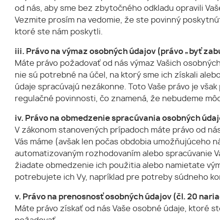
od nás, aby sme bez zbytočného odkladu opravili Vaš
Vezmite prosím na vedomie, že ste povinný poskytnúť
ktoré ste nám poskytli.
iii. Právo na výmaz osobných údajov (právo „byť zabu
Máte právo požadovať od nás výmaz Vašich osobných ú
nie sú potrebné na účel, na ktorý sme ich získali ale
údaje spracúvajú nezákonne. Toto Vaše právo je však
regulačné povinnosti, čo znamená, že nebudeme môcť 
iv. Právo na obmedzenie spracúvania osobných údajov
V zákonom stanovených prípadoch máte právo od nás ž
Vás máme (avšak len počas obdobia umožňujúceho nám
automatizovaným rozhodovaním alebo spracúvanie Va
žiadate obmedzenie ich použitia alebo namietate vý
potrebujete ich Vy, napríklad pre potreby súdneho ko
v. Právo na prenosnosť osobných údajov (čl. 20 nari
Máte právo získať od nás Vaše osobné údaje, ktoré s