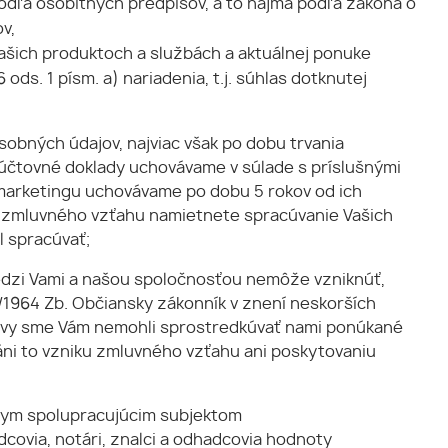
i podľa osobitných predpisov, a to najmä podľa zákona o
v,
ašich produktoch a službách a aktuálnej ponuke
ds. 1 písm. a) nariadenia, t.j. súhlas dotknutej
bných údajov, najviac však po dobu trvania
a účtovné doklady uchovávame v súlade s príslušnými
 marketingu uchovávame po dobu 5 rokov od ich
ia zmluvného vzťahu namietnete spracúvanie Vašich
l spracúvať;
dzi Vami a našou spoločnosťou nemôže vzniknúť,
1964 Zb. Občiansky zákonník v znení neskorších
ti vy sme Vám nemohli sprostredkúvať nami ponúkané
ráni to vzniku zmluvného vzťahu ani poskytovaniu
nym spolupracujúcim subjektom
covia, notári, znalci a odhadcovia hodnoty