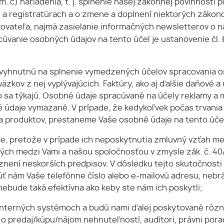
sm. c) nariadenia, t. j. splnenie našej zákonnej povinnost
h a registratúrach a o zmene a doplnení niektorých zákono
ovateľa, najmä zasielanie informačných newsletterov o n
anie osobných údajov na tento účel je ustanovenie čl. 6 o
hnutnú na splnenie vymedzených účelov spracovania oso
äzkov z nej vyplývajúcich. Faktúry, ako aj ďalšie daňové 
o sa týkajú. Osobné údaje spracúvané na účely reklamy a
é údaje vymazané. V prípade, že kedykoľvek počas trvan
a produktov, prestaneme Vaše osobné údaje na tento úče
, pretože v prípade ich neposkytnutia zmluvný vzťah me
ch medzi Vami a našou spoločnosťou v zmysle zák. č. 40/
v znení neskorších predpisov. V dôsledku tejto skutočnos
núť nám Vaše telefónne číslo alebo e-mailovú adresu, neb
nebude taká efektívna ako keby ste nám ich poskytli;
interných systémoch a budú nami ďalej poskytované rôz
 predaj/kúpu/nájom nehnuteľností, audítori, právni porad