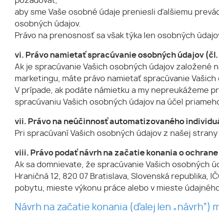
požadovať,
aby sme Vaše osobné údaje preniesli ďalšiemu prevá
osobných údajov.
Právo na prenosnosť sa však týka len osobných údajov
vi. Právo namietať spracúvanie osobných údajov (čl.
Ak je spracúvanie Vašich osobných údajov založené
marketingu, máte právo namietať spracúvanie Vašich
V prípade, ak podáte námietku a my nepreukážeme pr
spracúvaniu Vašich osobných údajov na účel priameho
vii. Právo na neúčinnosť automatizovaného individuá
Pri spracúvaní Vašich osobných údajov z našej stran
viii. Právo podať návrh na začatie konania o ochrane
Ak sa domnievate, že spracúvanie Vašich osobných úd
Hraničná 12, 820 07 Bratislava, Slovenská republika,
pobytu, mieste výkonu práce alebo v mieste údajného
Návrh na začatie konania (ďalej len „návrh“)