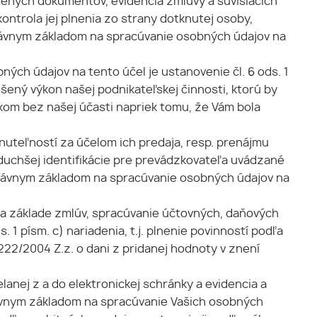
dených dokumentov, evidencia zmluvy a súvisiacich
trola jej plnenia zo strany dotknutej osoby,
právnym základom na spracúvanie osobných údajov na
ch údajov na tento účel je ustanovenie čl. 6 ods. 1
šený výkon našej podnikateľskej činnosti, ktorú by
íkom bez našej účasti napriek tomu, že Vám bola
hnuteľností za účelom ich predaja, resp. prenájmu
duchšej identifikácie pre prevádzkovateľa uvádzané
 právnym základom na spracúvanie osobných údajov na
na základe zmlúv, spracúvanie účtovných, daňových
1 písm. c) nariadenia, t.j. plnenie povinností podľa
222/2004 Z.z. o dani z pridanej hodnoty v znení
elanej z a do elektronickej schránky a evidencia a
rávnym základom na spracúvanie Vašich osobných