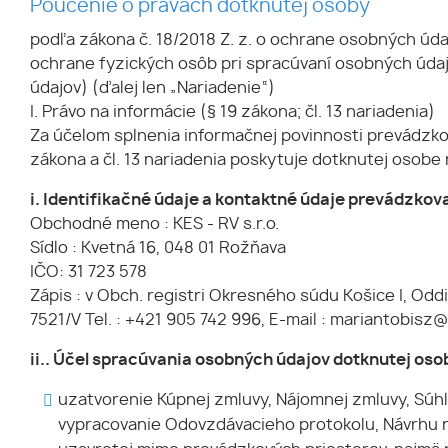
Poučenie o právach dotknutej osoby
podľa zákona č. 18/2018 Z. z. o ochrane osobných úda
ochrane fyzických osôb pri spracúvaní osobných úda
údajov) (ďalej len „Nariadenie“)
I. Právo na informácie (§ 19 zákona; čl. 13 nariadenia)
Za účelom splnenia informačnej povinnosti prevádzko
zákona a čl. 13 nariadenia poskytuje dotknutej osobe
i. Identifikačné údaje a kontaktné údaje prevádzkov
Obchodné meno : KES - RV s.r.o.
Sídlo : Kvetná 16, 048 01 Rožňava
IČO: 31 723 578
Zápis : v Obch. registri Okresného súdu Košice I, Oddi
7521/V Tel. : +421 905 742 996, E-mail : mariantobisz
ii.. Účel spracúvania osobných údajov dotknutej os
uzatvorenie Kúpnej zmluvy, Nájomnej zmluvy, Súhl
vypracovanie Odovzdávacieho protokolu, Návrhu n