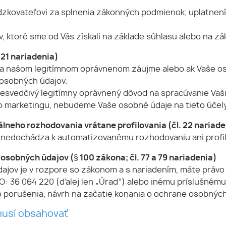
dzkovateľovi za splnenia zákonných podmienok; uplatnení
, ktoré sme od Vás získali na základe súhlasu alebo na zá
 21 nariadenia)
 na našom legitímnom oprávnenom záujme alebo ak Vaše o
 osobných údajov.
esvedčivý legitímny oprávnený dôvod na spracúvanie Vaši
 marketingu, nebudeme Vaše osobné údaje na tieto účely
lneho rozhodovania vrátane profilovania (čl. 22 nariade
y nedochádza k automatizovanému rozhodovaniu ani profil
 osobných údajov (§ 100 zákona; čl. 77 a 79 nariadenia)
ajov je v rozpore so zákonom a s nariadením, máte právo
 IČO: 36 064 220 (ďalej len „Úrad“) alebo inému príslušné
 porušenia, návrh na začatie konania o ochrane osobných
 musí obsahovať