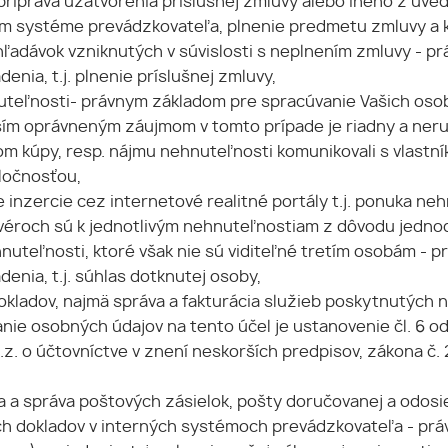
ríprava uzatvorenia príslušnej zmluvy alebo iného z uve
m systéme prevádzkovateľa, plnenie predmetu zmluvy a kon
hľadávok vzniknutých v súvislosti s neplnením zmluvy - 
denia, t.j. plnenie príslušnej zmluvy,
eľnosti- právnym základom pre spracúvanie Vašich osobný
Naším oprávneným záujmom v tomto prípade je riadny a neru
om kúpy, resp. nájmu nehnuteľnosti komunikovali s vlastn
ločnosťou,
inzercie cez internetové realitné portály t.j. ponuka ne
ftvéroch sú k jednotlivým nehnuteľnostiam z dôvodu jedno
hnuteľnosti, ktoré však nie sú viditeľné tretím osobám -
adenia, t.j. súhlas dotknutej osoby,
kladov, najmä správa a fakturácia služieb poskytnutých 
e osobných údajov na tento účel je ustanovenie čl. 6 ods. 
z. o účtovníctve v znení neskorších predpisov, zákona č. 
cia a správa poštových zásielok, pošty doručovanej a odosi
cich dokladov v interných systémoch prevádzkovateľa - p