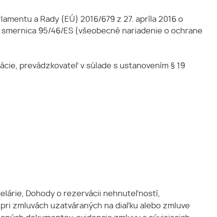
lamentu a Rady (EÚ) 2016/679 z 27. apríla 2016 o
e smernica 95/46/ES (všeobecné nariadenie o ochrane
ácie, prevádzkovateľ v súlade s ustanovením § 19
lárie, Dohody o rezervácii nehnuteľností,
 pri zmluvách uzatváraných na diaľku alebo zmluve