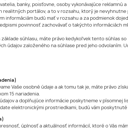
ovatelia, banky, poisťovne, osoby vykonávajúce reklamnú 
 realitných portálov, a to v rozsahu, ktorý je nevyhnutne 
m informáciám budú mať v rozsahu a za podmienok dojed
dpismi povinnosť zachovávať o takýchto informáciách ml
 základe súhlasu, máte právo kedykoľvek tento súhlas so
ých údajov založeného na súhlase pred jeho odvolaním. 
iadenia)
vame Vaše osobné údaje a ak tomu tak je, máte právo získa
kom 15 nariadenia.
údajov a doplňujúce informácie poskytneme v písomnej lis
adate elektronickými prostriedkami, budú vám poskytnuté 
a)
resnosť, úplnosť a aktuálnosť informácií, ktoré o Vás mám