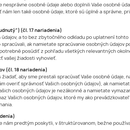
e nesprávne osobné údaje alebo doplnili Vaše osobné údaj
 nám len také osobné údaje, ktoré sú úplné a správne, 
dnutý“) (čl. 17 nariadenia)
dajov, a to bez zbytočného odkladu po uplatnení tohto p
bo spracúvali, ak namietate spracúvanie osobných údajov po
 potrebné posúdiť z pohľadu všetkých relevantných okoln
vašej žiadosti vyhovieť.
 (čl. 18 nariadenia)
iadať, aby sme prestali spracúvať Vaše osobné údaje, na
 overiť správnosť Vašich osobných údajov), ak namietat
šich osobných údajov je nezákonné a namietate vymazan
maz Vašich osobných údajov, ktoré my ako prevádzkovate
nania.
adenia)
te nám predtým poskytli, v štruktúrovanom, bežne použív