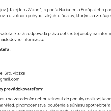
jov (ďalej len „Zákon“) a podľa Nariadenia Európskeho par
jov a o voľnom pohybe takýchto údajov, ktorým sa zrušuj
vateľa, ktorá zodpovedá právu dotknutej osoby na inform
 nasledovné informácie:
ateľa:
el Sro, vložka
@gmail.com
oby prevádzkovateľom:
asu so zaradením nehnuteľnosti do ponuky realitnej kance
a vklad, plnomocenstva, poučenia a súhlasu spotrebiteľa