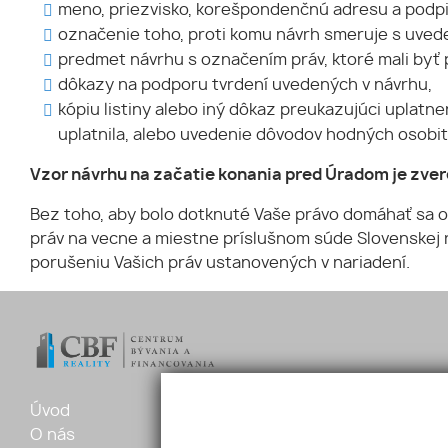
meno, priezvisko, korešpondenčnú adresu a podpi
označenie toho, proti komu návrh smeruje s uveden
predmet návrhu s označením práv, ktoré mali byť
dôkazy na podporu tvrdení uvedených v návrhu,
kópiu listiny alebo iný dôkaz preukazujúci uplatne
uplatnila, alebo uvedenie dôvodov hodných osobi
Vzor návrhu na začatie konania pred Úradom je zve
Bez toho, aby bolo dotknuté Vaše právo domáhať sa o
práv na vecne a miestne príslušnom súde Slovenskej r
porušeniu Vašich práv ustanovených v nariadení.
Úvod
Ponuka
Šafárikov
O nás
Vložte dopyt
+421 905 