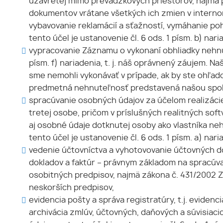
uzavretej mimo prevádzkových priestorov, najmä p
dokumentov vrátane všetkých ich zmien v interno
vybavovanie reklamácií a sťažností, vymáhanie po
tento účel je ustanovenie čl. 6 ods. 1 písm. b) naria
vypracovanie Záznamu o vykonaní obhliadky nehnut
písm. f) nariadenia, t. j. náš oprávnený záujem. 
sme nemohli vykonávať v prípade, ak by ste ohľad
predmetná nehnuteľnosť predstavená našou spo
spracúvanie osobných údajov za účelom realizácie 
tretej osobe, pričom v príslušných realitných so
aj osobné údaje dotknutej osoby ako vlastníka ne
tento účel je ustanovenie čl. 6 ods. 1 písm. a) nari
vedenie účtovníctva a vyhotovovanie účtovných do
dokladov a faktúr – právnym základom na spracúvani
osobitných predpisov, najmä zákona č. 431/2002 Z.
neskorších predpisov,
evidencia pošty a správa registratúry, t.j. eviden
archivácia zmlúv, účtovných, daňových a súvisia