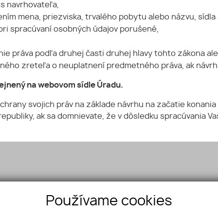
s navrhovateľa,
ím mena, priezviska, trvalého pobytu alebo názvu, sídla a 
 pri spracúvaní osobných údajov porušené,
nie práva podľa druhej časti druhej hlavy tohto zákona al
tného zreteľa o neuplatnení predmetného práva, ak návrh
rejnený na webovom sídle Úradu.
chrany svojich práv na základe návrhu na začatie konania
epubliky, ak sa domnievate, že v dôsledku spracúvania Va
Používame cookies
á 17, 048 01 Rožňava
742 996