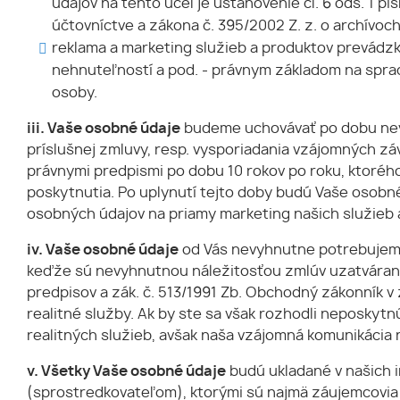
údajov na tento účel je ustanovenie čl. 6 ods. 1 pí
účtovníctve a zákona č. 395/2002 Z. z. o archívoc
reklama a marketing služieb a produktov prevádzk
nehnuteľností a pod. - právnym základom na spracúv
osoby.
iii. Vaše osobné údaje
budeme uchovávať po dobu nevy
príslušnej zmluvy, resp. vysporiadania vzájomných záv
právnymi predpismi po dobu 10 rokov po roku, ktoréh
poskytnutia. Po uplynutí tejto doby budú Vaše osobn
osobných údajov na priamy marketing našich služieb 
iv. Vaše osobné údaje
od Vás nevyhnutne potrebujeme
keďže sú nevyhnutnou náležitosťou zmlúv uzatváraný
predpisov a zák. č. 513/1991 Zb. Obchodný zákonník 
realitné služby. Ak by ste sa však rozhodli neposkyt
realitných služieb, avšak naša vzájomná komunikácia 
v. Všetky Vaše osobné údaje
budú ukladané v našich 
(sprostredkovateľom), ktorými sú najmä záujemcovia o