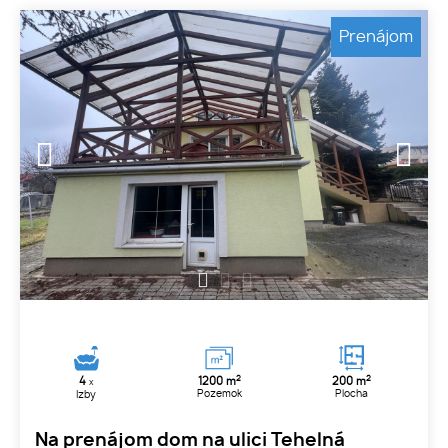
Prenájom
1
2
3
2
2
4
1200 m
200 m
x
Pozemok
Plocha
Izby
Na prenájom dom na ulici Tehelná