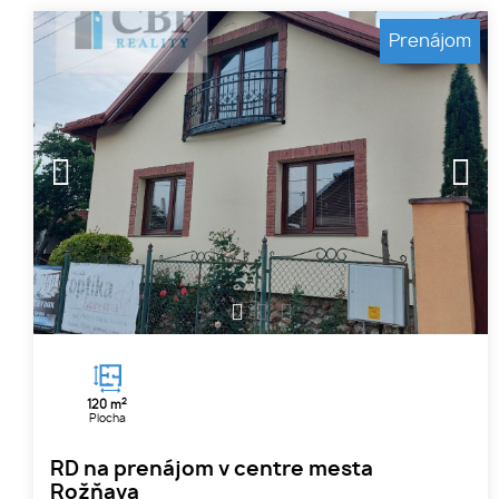
Prenájom
1
2
3
2
120 m
Plocha
RD na prenájom v centre mesta
Rožňava