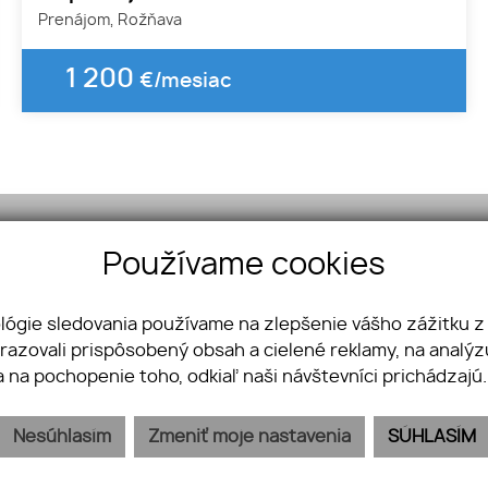
Prenájom, Rožňava
1 200
€/mesiac
Používame cookies
á 17, 048 01 Rožňava
ológie sledovania používame na zlepšenie vášho zážitku z
742 996
brazovali prispôsobený obsah a cielené reklamy, na analý
bisz@gmail.com
a na pochopenie toho, odkiaľ naši návštevníci prichádzajú
Nesúhlasím
Zmeniť moje nastavenia
SÚHLASÍM