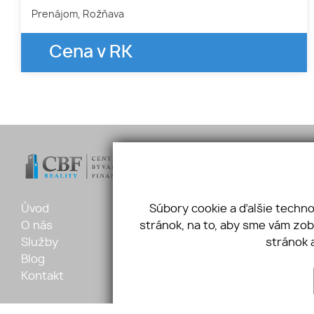
Prenájom, Rožňava
Cena v RK
Úvod
Ponuka
Šafárikov
Súbory cookie a ďalšie techn
O nás
Vložte dopyt
+421 905 
stránok, na to, aby sme vám zo
Služby
Referencie
marianto
stránok 
Blog
GDPR
Kontakt
Cookies