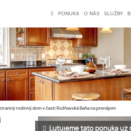
PONUKA
O NÁS
SLUŽBY
stranný rodinný dom v časti Rožňavská Baňa na prenájom
i
Ľutujeme táto ponuka už n