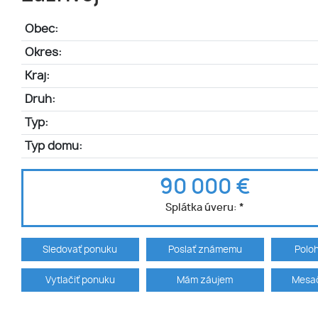
Obec:
Okres:
Kraj:
Druh:
Typ:
Typ domu:
90 000 €
Splátka úveru:
*
Sledovať ponuku
Poslať známemu
Polo
Vytlačiť ponuku
Mám záujem
Mesač