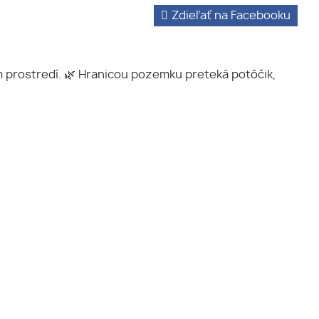
Zdieľať na Facebooku
prostredí. 🌿 Hranicou pozemku preteká potôčik,