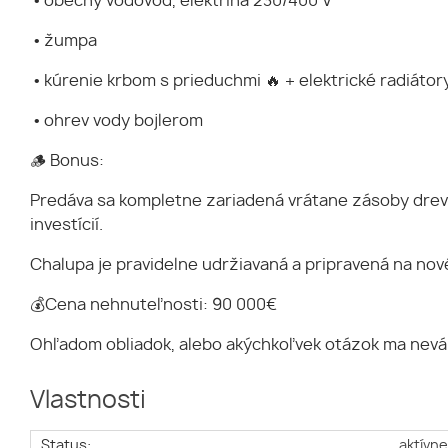
• obecný vodovod, elektrina 230/400 V
• žumpa
• kúrenie krbom s prieduchmi 🔥 + elektrické radiátor
• ohrev vody bojlerom
🪵 Bonus:
Predáva sa kompletne zariadená vrátane zásoby dreva,
investícií.
Chalupa je pravidelne udržiavaná a pripravená na nov
💰Cena nehnuteľnosti: 90 000€
Ohľadom obliadok, alebo akýchkoľvek otázok ma nevá
Vlastnosti
Status:
aktívn