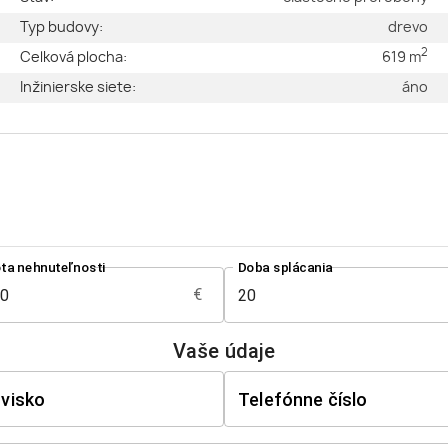
é
Typ budovy:
drevo
2
2
Celková plocha:
619 m
2
Inžinierske siete:
áno
2