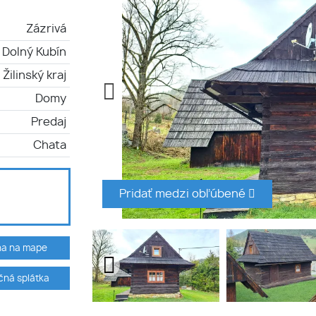
Zázrivá
Dolný Kubín
Žilinský kraj
Domy
Predaj
Chata
Pridať medzi obľúbené
ha na mape
ná splátka