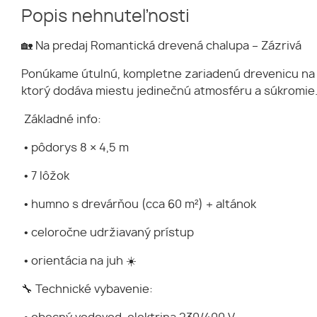
Popis nehnuteľnosti
🏡 Na predaj Romantická drevená chalupa – Zázrivá
Ponúkame útulnú, kompletne zariadenú drevenicu na 
ktorý dodáva miestu jedinečnú atmosféru a súkromie
Základné info:
• pôdorys 8 × 4,5 m
• 7 lôžok
• humno s drevárňou (cca 60 m²) + altánok
• celoročne udržiavaný prístup
• orientácia na juh ☀️
🔧 Technické vybavenie: