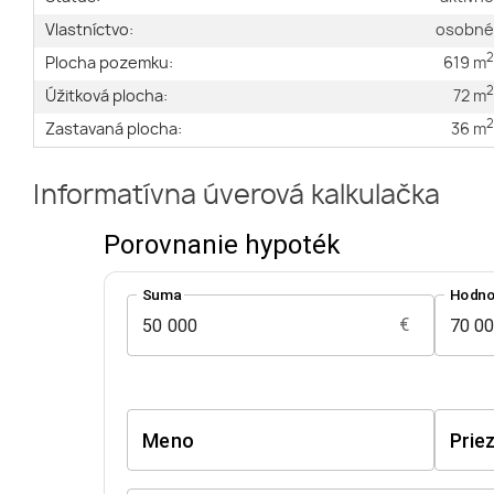
Vlastníctvo:
osobn
Plocha pozemku:
619 m
Úžitková plocha:
72 m
Zastavaná plocha:
36 m
Informatívna úverová kalkulačka