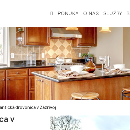
PONUKA
O NÁS
SLUŽBY
tická drevenica v Zázrivej
ca v