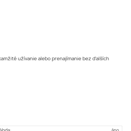
kamžité užívanie alebo prenajímanie bez ďalších
Voda:
áno