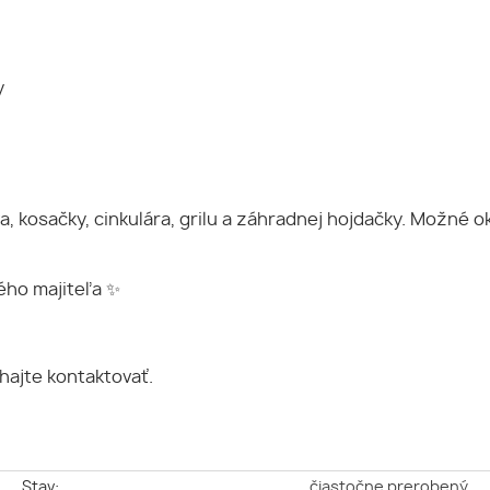
y
 kosačky, cinkulára, grilu a záhradnej hojdačky. Možné o
ého majiteľa ✨
hajte kontaktovať.
e
Stav:
čiastočne prerobený