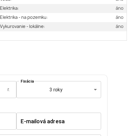
Elektrika:
áno
Elektrika - na pozemku:
áno
Vykurovanie - lokálne:
áno