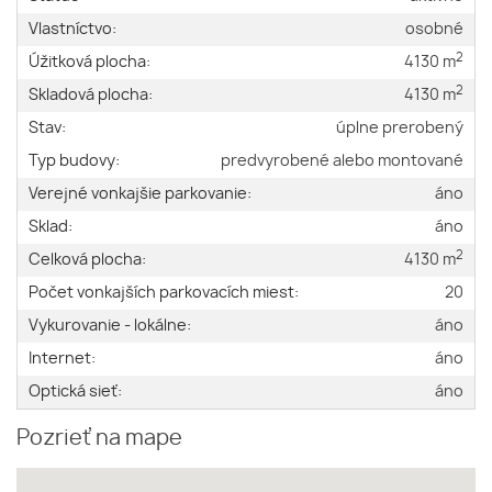
Vlastníctvo:
osobné
2
Úžitková plocha:
4130 m
2
Skladová plocha:
4130 m
Stav:
úplne prerobený
Typ budovy:
predvyrobené alebo montované
Verejné vonkajšie parkovanie:
áno
Sklad:
áno
2
Celková plocha:
4130 m
Počet vonkajších parkovacích miest:
20
Vykurovanie - lokálne:
áno
Internet:
áno
Optická sieť:
áno
Pozrieť na mape