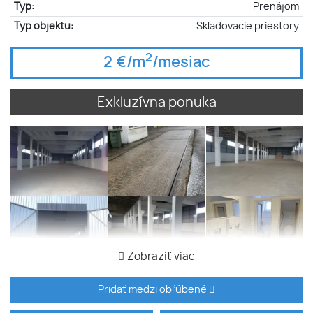
Typ:
Prenájom
Typ objektu:
Skladovacie priestory
2
2 €/m
/mesiac
Exkluzívna ponuka
Zobraziť viac
Pridať medzi obľúbené