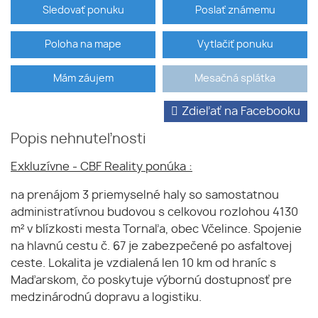
Sledovať ponuku
Poslať známemu
Poloha na mape
Vytlačiť ponuku
Mám záujem
Mesačná splátka
Zdieľať na Facebooku
Popis nehnuteľnosti
Exkluzívne - CBF Reality ponúka :
na prenájom 3 priemyselné haly so samostatnou
administratívnou budovou s celkovou rozlohou 4130
m² v blízkosti mesta Tornaľa, obec Včelince. Spojenie
na hlavnú cestu č. 67 je zabezpečené po asfaltovej
ceste. Lokalita je vzdialená len 10 km od hraníc s
Maďarskom, čo poskytuje výbornú dostupnosť pre
medzinárodnú dopravu a logistiku.