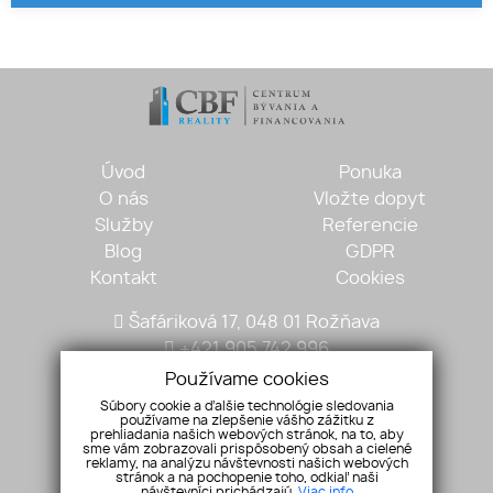
Úvod
Ponuka
O nás
Vložte dopyt
Služby
Referencie
Blog
GDPR
Kontakt
Cookies
Šafáriková 17, 048 01 Rožňava
+421 905 742 996
mariantobisz@gmail.com
Používame cookies
Súbory cookie a ďalšie technológie sledovania
používame na zlepšenie vášho zážitku z
prehliadania našich webových stránok, na to, aby
sme vám zobrazovali prispôsobený obsah a cielené
reklamy, na analýzu návštevnosti našich webových
stránok a na pochopenie toho, odkiaľ naši
návštevníci prichádzajú.
Viac info