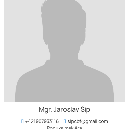
Mgr. Jaroslav Šíp
+421907933116
sipcbf@gmail.com
Ponuka makléra