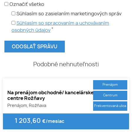
Označiť všetko
Súhlasím so zasielaním marketingových správ
Súhlasím so spracovaním a uchovávaním
*
osobných údajov
Podobné nehnuteľnosti
Prenájom
Na prenájom obchodné/ kancelárske priestory v
Centrum
centre Rožňavy
Prenájom, Rožňava
Frekventovaná ulica
1 203,60
€/mesiac
1
2