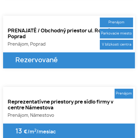
Prenájom
PRENAJATÉ / Obchodný priestor ul. Rovná,
Parkovacie miesto
Poprad
Prenájom, Poprad
V blízkosti centra
Rezervované
1
Prenájom
Reprezentatívne priestory pre sídlo firmy v
centre Námestova
Prenájom, Námestovo
13
2
€/m
/mesiac
1
2
3