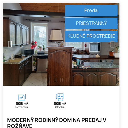
Predaj
PRIESTRANNÝ
KĽUDNÉ PROSTREDIE
1
2
3
2
2
1908 m
1908 m
Pozemok
Plocha
MODERNÝ RODINNÝ DOM NA PREDAJ V
ROŽŇAVE