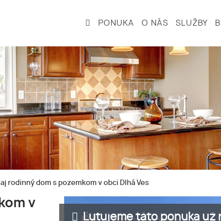
PONUKA
O NÁS
SLUŽBY
aj rodinný dom s pozemkom v obci Dlhá Ves
kom v
Ľutujeme táto ponuka už n