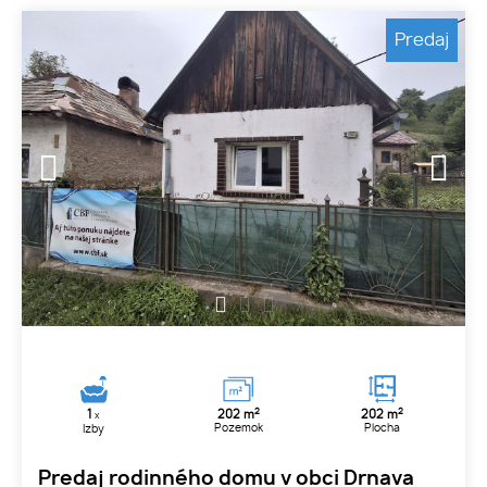
Predaj
1
2
3
2
2
1
202 m
202 m
x
Pozemok
Plocha
Izby
Predaj rodinného domu v obci Drnava