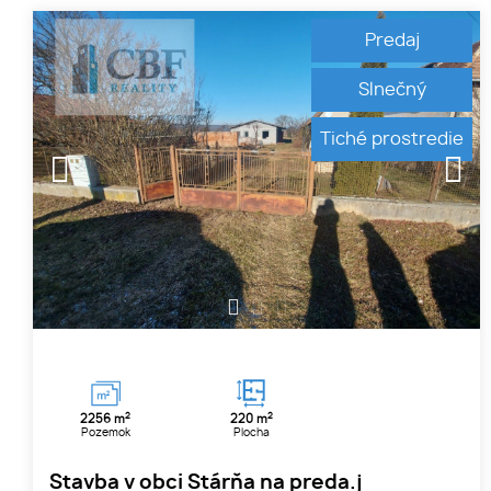
Predaj
Slnečný
Tiché prostredie
1
2
3
2
2
2256 m
220 m
Pozemok
Plocha
Stavba v obci Stárňa na preda.j