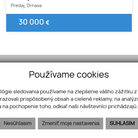
Predaj, Drnava
30 000
€
Používame cookies
á 17, 048 01 Rožňava
ológie sledovania používame na zlepšenie vášho zážitku z
742 996
brazovali prispôsobený obsah a cielené reklamy, na analý
bisz@gmail.com
a na pochopenie toho, odkiaľ naši návštevníci prichádzajú
Nesúhlasím
Zmeniť moje nastavenia
SÚHLASÍM