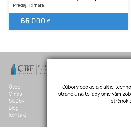
Predaj, Tornaľa
66 000
€
Úvod
Ponuka
Šafárikov
Súbory cookie a ďalšie techn
O nás
Vložte dopyt
+421 905 
stránok, na to, aby sme vám zo
Služby
Referencie
marianto
stránok 
Blog
GDPR
Kontakt
Cookies