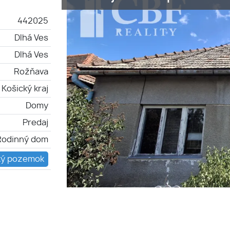
442025
Dlhá Ves
Dlhá Ves
Rožňava
Košický kraj
Domy
Predaj
Rodinný dom
ký pozemok