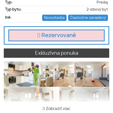
Typ:
Predaj
Typ bytu:
2-izbový byt
Iné:
Novostavba
Čiastočne zariadený
Rezervované
Exkluzívna ponuka
Zobraziť viac