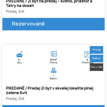
PREDANÉ / 2i byt na predaj – svetlo, priestor a
Tatry na dosah
Predaj, Svit
Rezervované
1
2
3
Predaj
Balkón
2
2
61.5 m
6.
x
Izby
Plocha
Poschodie
Iba u nás
1
Balkón
PREDANÉ / Predaj 2i byt v skvelej lokalite plnej
zelene Svit
Predaj, Svit