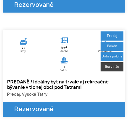
Rezervované
1
2
3
Predaj
Balkón
2
2
70 m
3.
x
Izby
Plocha
Poschodie
Dobrá poloha
Iba u nás
1
Balkón
PREDANÉ / Ideálny byt na trvalé aj rekreačné
bývanie v tichej obci pod Tatrami
Predaj, Vysoké Tatry
Rezervované
1
2
3