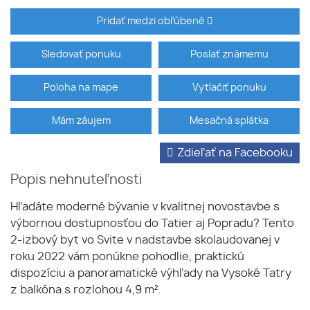
Pridať medzi obľúbené
Sledovať ponuku
Poslať známemu
Poloha na mape
Vytlačiť ponuku
Mám záujem
Mesačná splátka
Zdieľať na Facebooku
Popis nehnuteľnosti
Hľadáte moderné bývanie v kvalitnej novostavbe s
výbornou dostupnosťou do Tatier aj Popradu? Tento
2-izbový byt vo Svite v nadstavbe skolaudovanej v
roku 2022 vám ponúkne pohodlie, praktickú
dispozíciu a panoramatické výhľady na Vysoké Tatry
z balkóna s rozlohou 4,9 m².