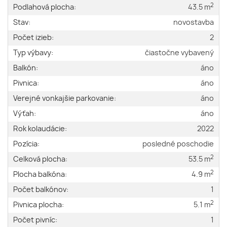
2
Podlahová plocha:
43.5 m
Stav:
novostavba
Počet izieb:
2
Typ výbavy:
čiastočne vybavený
Balkón:
áno
Pivnica:
áno
Verejné vonkajšie parkovanie:
áno
Výťah:
áno
Rok kolaudácie:
2022
Pozícia:
posledné poschodie
2
Celková plocha:
53.5 m
2
Plocha balkóna:
4.9 m
Počet balkónov:
1
2
Pivnica plocha:
5.1 m
Počet pivníc:
1