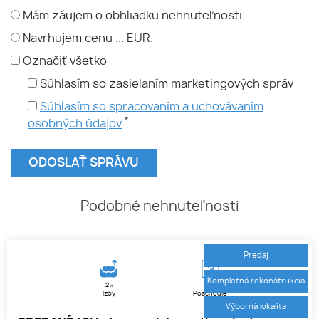
Mám záujem o obhliadku nehnuteľnosti.
Navrhujem cenu ... EUR.
Označiť všetko
Súhlasím so zasielaním marketingových správ
Súhlasím so spracovaním a uchovávaním
*
osobných údajov
Podobné nehnuteľnosti
Predaj
Kompletná rekonštrukcia
2
2.
x
Izby
Poschodie
Výborná lokalita