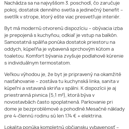
Nachádza sa na najvyššom 3. poschodí, čo zaručuje
pokoj, dostatok denného svetla a jedinečný benefit –
svetlík v strope, ktorý ešte viac presvetľuje interiér.
Byt má modernú otvorenú dispozíciu – obývacia izba
je prepojená s kuchyňou, odkiaľ je vstup na balkón.
Samostatná spálňa ponúka dostatok priestoru na
oddych, kúpeľňa je vybavená sprchovým kútom a
toaletou. Komfort bývania zvyšuje podlahové kúrenie
s individuálnym termostatom.
Veľkou výhodou je, že byt je pripravený na okamžité
nasťahovanie – zostáva tu kuchynská linka, sanita v
kúpeľni a vstavaná skriňa v spálni. K dispozícii je aj
priestranná pivnica (5,1 m²), ktorá býva v
novostavbách často spoplatnená. Parkovanie pri
dome je bezproblémové a pohodlné.Mesačné náklady
pre 4-člennú rodinu sú len 174 € + elektrina.
Lokalita ponúka kompletnú občiansku vybavenosť –