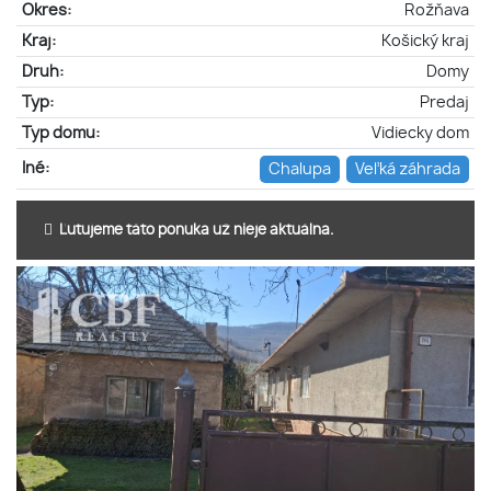
Okres:
Rožňava
Kraj:
Košický kraj
Druh:
Domy
Typ:
Predaj
Typ domu:
Vidiecky dom
Iné:
Chalupa
Veľká záhrada
Ľutujeme táto ponuka už nieje aktuálna.