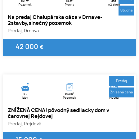
2
2
821 m
175 m
áno
Pozemok
Plocha
Inž. siete
Studňa
Na predaj Chalupárska oáza v Drnave-
2stavby,slnečný pozemok
Predaj, Drnava
42 000
€
1
2
3
Predaj
Znížená cena
2
2
2
203 m
203 m
x
Izby
Pozemok
Plocha
ZNÍŽENÁ CENA! pôvodný sedliacky dom v
čarovnej Rejdovej
Predaj, Rejdová