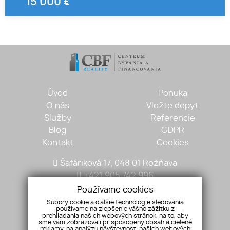
15 000
€
1
2
3
Úvod
Ponuka
O nás
Vložte dopyt
Služby
Referencie
Blog
GDPR
Kontakt
Cookies
Šafáriková 17, 048 01 Rožňava
+421 905 742 996
mariantobisz@gmail.com
Používame cookies
Súbory cookie a ďalšie technológie sledovania
používame na zlepšenie vášho zážitku z
prehliadania našich webových stránok, na to, aby
sme vám zobrazovali prispôsobený obsah a cielené
reklamy, na analýzu návštevnosti našich webových