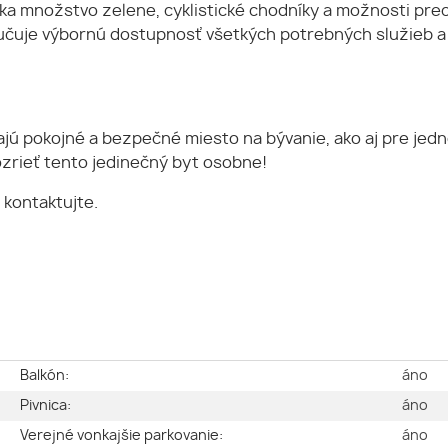
ka množstvo zelene, cyklistické chodníky a možnosti prec
učuje výbornú dostupnosť všetkých potrebných služieb a za
jú pokojné a bezpečné miesto na bývanie, ako aj pre jednotl
ozrieť tento jedinečný byt osobne!
 kontaktujte.
é
Balkón:
áno
é
Pivnica:
áno
2
Verejné vonkajšie parkovanie:
áno