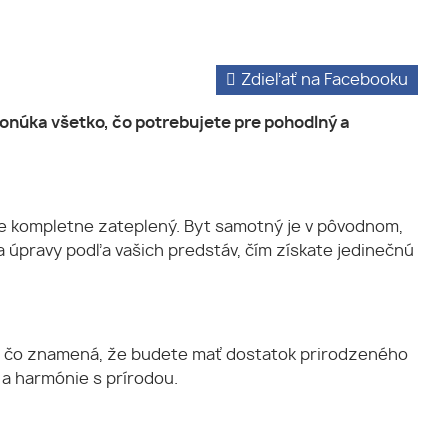
Zdieľať na Facebooku
onúka všetko, čo potrebujete pre pohodlný a
e kompletne zateplený. Byt samotný je v pôvodnom,
a úpravy podľa vašich predstáv, čím získate jedinečnú
d, čo znamená, že budete mať dostatok prirodzeného
 a harmónie s prírodou.