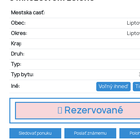
Mestská časť:
Obec:
Lipto
Okres:
Lipto
Kraj:
Druh:
Typ:
Typ bytu:
Iné:
Voľný ihneď
Ti
Rezervované
Sledovať ponuku
Poslať známemu
Polo