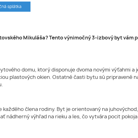
ná splátka
iptovského Mikuláša? Tento výnimočný 3-izbový byt vám p
ytového domu, ktorý disponuje dvoma novými výťahmi a j
iou plastových okien. Ostatné časti bytu sú pripravené n
u.
e každého člena rodiny. Byt je orientovaný na juhovýcho
ť nádherný výhľad na rieku a les, čo vytvára pocit pokoja