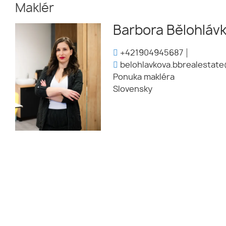
Maklér
Barbora Bělohláv
+421904945687
belohlavkova.bbrealestat
Ponuka makléra
Slovensky