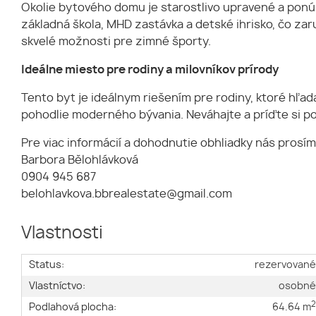
Okolie bytového domu je starostlivo upravené a ponú
základná škola, MHD zastávka a detské ihrisko, čo zar
skvelé možnosti pre zimné športy.
Ideálne miesto pre rodiny a milovníkov prírody
Tento byt je ideálnym riešením pre rodiny, ktoré hľada
pohodlie moderného bývania. Neváhajte a príďte si p
Pre viac informácií a dohodnutie obhliadky nás prosím
Barbora Bělohlávková
0904 945 687
belohlavkova.bbrealestate@gmail.com
Vlastnosti
Status:
rezervovan
Vlastníctvo:
osobn
Podlahová plocha:
64.64 m