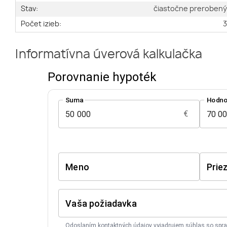
Stav:
čiastočne preroben
Počet izieb:
Informatívna úverová kalkulačka