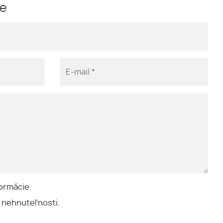
me
ormácie.
 nehnuteľnosti.