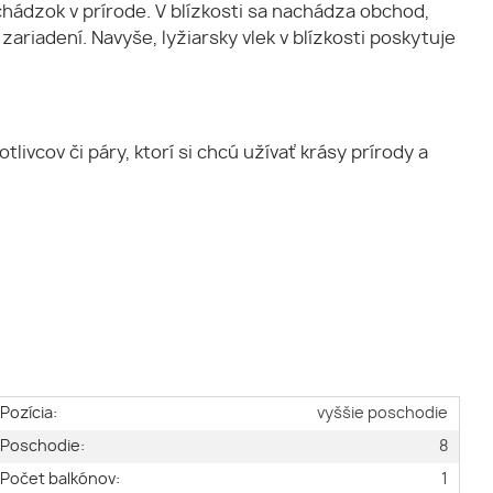
hádzok v prírode. V blízkosti sa nachádza obchod,
riadení. Navyše, lyžiarsky vlek v blízkosti poskytuje
ivcov či páry, ktorí si chcú užívať krásy prírody a
Pozícia:
vyššie poschodie
Poschodie:
8
Počet balkónov:
1