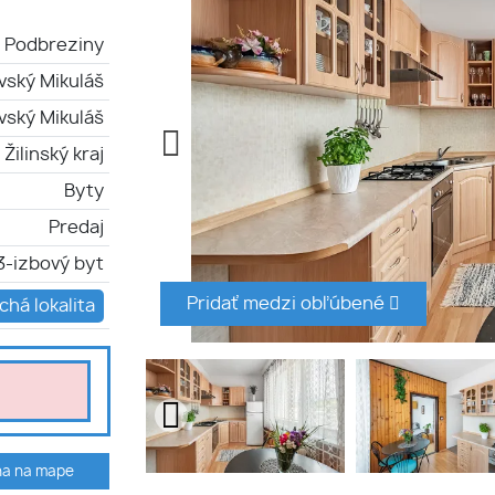
Podbreziny
vský Mikuláš
vský Mikuláš
Žilinský kraj
Byty
Predaj
3-izbový byt
Pridať medzi obľúbené
chá lokalita
ha na mape