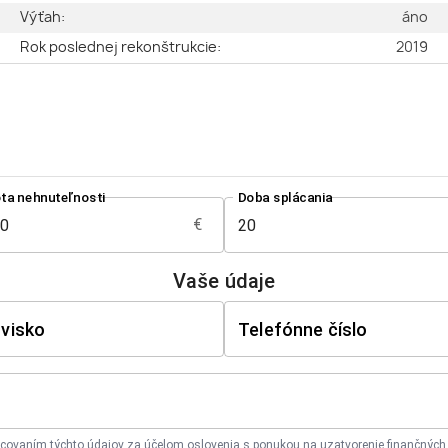
ý
Výťah:
áno
3
Rok poslednej rekonštrukcie:
2019