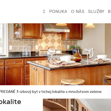
PONUKA
O NÁS
SLUŽBY
PREDANÉ 3-izbový byt v tichej lokalite s množstvom zelene
okalite