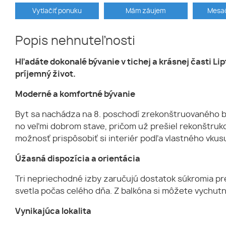
Vytlačiť ponuku
Mám záujem
Mesač
Popis nehnuteľnosti
Hľadáte dokonalé bývanie v tichej a krásnej časti L
príjemný život.
Moderné a komfortné bývanie
Byt sa nachádza na 8. poschodí zrekonštruovaného b
no veľmi dobrom stave, pričom už prešiel rekonštrukc
možnosť prispôsobiť si interiér podľa vlastného vkus
Úžasná dispozícia a orientácia
Tri nepriechodné izby zaručujú dostatok súkromia pr
svetla počas celého dňa. Z balkóna si môžete vychutna
Vynikajúca lokalita