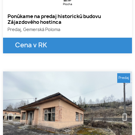
881 m
Plocha
Ponúkame na predaj historickú budovu
Zájazdového hostinca
Predaj, Gemerská Poloma
Cena v RK
Predaj