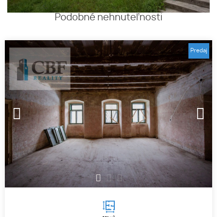
Podobné nehnuteľnosti
Predaj
1
2
3
2