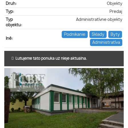
Druh:
Objekty
Typ:
Predaj
Typ
Administratívne objekty
objektu:
Podnikanie
Sklady
Byty
Iné:
Administratíva
Ľutujeme táto ponuka už nieje aktuálna.