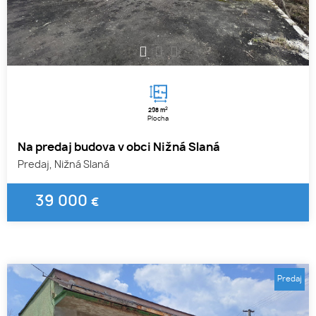
1
2
3
2
298 m
Plocha
Na predaj budova v obci Nižná Slaná
Predaj, Nižná Slaná
39 000
€
Predaj