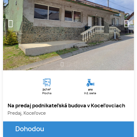
1
2
3
2
247 m
áno
Plocha
Inž. siete
Na predaj podnikateľská budova v Koceľovciach
Predaj, Koceľovce
Dohodou