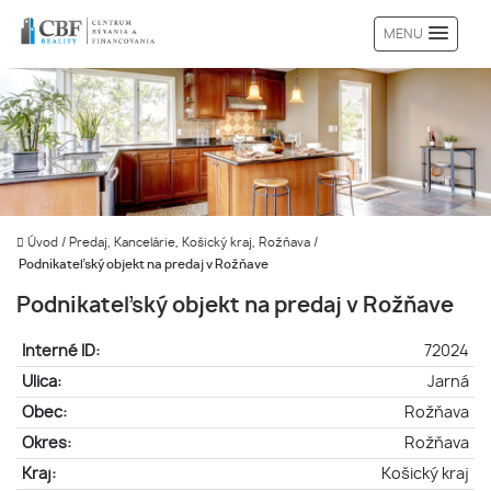
MENU
Úvod
/
Predaj, Kancelárie, Košický kraj, Rožňava
/
Podnikateľský objekt na predaj v Rožňave
Podnikateľský objekt na predaj v Rožňave
Interné ID:
72024
Ulica:
Jarná
Obec:
Rožňava
Okres:
Rožňava
Kraj:
Košický kraj