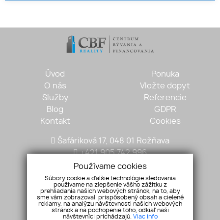
Úvod
Ponuka
O nás
Vložte dopyt
Služby
Referencie
Blog
GDPR
Kontakt
Cookies
Šafáriková 17, 048 01 Rožňava
+421 905 742 996
mariantobisz@gmail.com
Používame cookies
Súbory cookie a ďalšie technológie sledovania
používame na zlepšenie vášho zážitku z
prehliadania našich webových stránok, na to, aby
sme vám zobrazovali prispôsobený obsah a cielené
reklamy, na analýzu návštevnosti našich webových
stránok a na pochopenie toho, odkiaľ naši
návštevníci prichádzajú.
Viac info