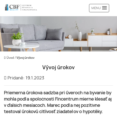
MENU
Úvod
/
Vývoj úrokov
Vývoj úrokov
Pridané: 19.1.2023
Priemerná úroková sadzba pri úveroch na bývanie by
mohla podľa spoločnosti Fincentrum mierne klesať aj
v ďalších mesiacoch. Marec podľa nej pozitívne
testoval úrokovú citlivosť žiadateľov o hypotéky.