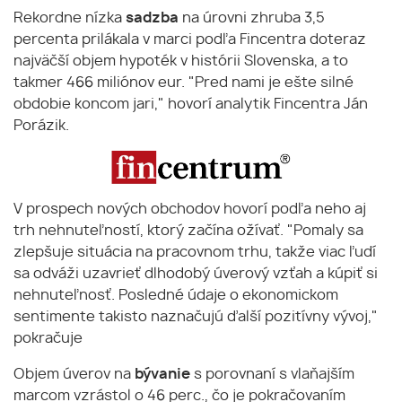
Rekordne nízka
sadzba
na úrovni zhruba 3,5
percenta prilákala v marci podľa Fincentra doteraz
najväčší objem hypoték v histórii Slovenska, a to
takmer 466 miliónov eur. "Pred nami je ešte silné
obdobie koncom jari," hovorí analytik Fincentra Ján
Porázik.
V prospech nových obchodov hovorí podľa neho aj
trh nehnuteľností, ktorý začína ožívať. "Pomaly sa
zlepšuje situácia na pracovnom trhu, takže viac ľudí
sa odváži uzavrieť dlhodobý úverový vzťah a kúpiť si
nehnuteľnosť. Posledné údaje o ekonomickom
sentimente takisto naznačujú ďalší pozitívny vývoj,"
pokračuje
Objem úverov na
bývanie
s porovnaní s vlaňajším
marcom vzrástol o 46 perc., čo je pokračovaním