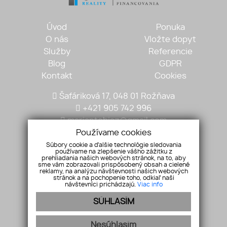
Úvod
Ponuka
O nás
Vložte dopyt
Služby
Referencie
Blog
GDPR
Kontakt
Cookies
Šafáriková 17, 048 01 Rožňava
+421 905 742 996
mariantobisz@gmail.com
Používame cookies
Súbory cookie a ďalšie technológie sledovania
používame na zlepšenie vášho zážitku z
prehliadania našich webových stránok, na to, aby
sme vám zobrazovali prispôsobený obsah a cielené
reklamy, na analýzu návštevnosti našich webových
stránok a na pochopenie toho, odkiaľ naši
návštevníci prichádzajú.
Viac info
Pridajte si nás
SÚHLASÍM
Nesúhlasím