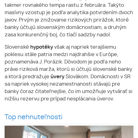
takmer rovnakého tempa rastu z februára. Takýto
masívny vzostup je podľa analytika potvrdením dvoch
javov. Prvým je znižovanie rizikových prirážok, ktoré
banky účtujú slovenským domácnostiam, a druhým
zasa konkurenčný boj, čo tlačí sadzby nadol.
Slovenské
hypotéky
však aj napriek terajšiemu
poklesu stále patria medzi najdrahšie v Európe,
poznamenáva J. Porázik. Dôvodom je podľa neho
práve riziková marža, ktorú si účtujú slovenské banky
a ktorá predražuje
úvery
Slovákom. Domácnosti v SR
sa napriek vysokej nezamestnanosti stávajú pre
banky čoraz čitateľnejšie, čo im umožňuje vytvárať si
nižšiu rezervu pre prípad nesplácania úverov.
Top nehnuteľnosti