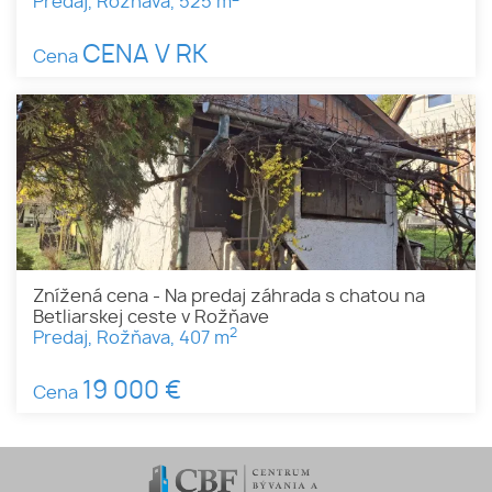
Predaj, Rožňava, 525 m
CENA V RK
Cena
Znížená cena - Na predaj záhrada s chatou na
Betliarskej ceste v Rožňave
2
Predaj, Rožňava, 407 m
19 000 €
Cena