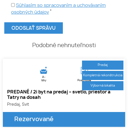
Súhlasím so spracovaním a uchovávaním
*
osobných údajov
Podobné nehnuteľnosti
Predaj
Kompletná rekonštrukcia
2
2.
x
Izby
Poschodie
Výborná lokalita
PREDANÉ / 2i byt na predaj – svetlo, priestor a
Tatry na dosah
Predaj, Svit
Rezervované
1
2
3