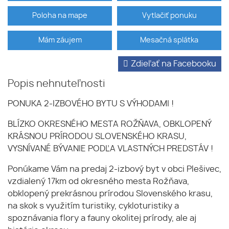
Poloha na mape
Vytlačiť ponuku
Mám záujem
Mesačná splátka
Zdieľať na Facebooku
Popis nehnuteľnosti
PONUKA 2-IZBOVÉHO BYTU S VÝHODAMI !
BLÍZKO OKRESNÉHO MESTA ROŽŇAVA, OBKLOPENÝ
KRÁSNOU PRÍRODOU SLOVENSKÉHO KRASU,
VYSNÍVANÉ BÝVANIE PODĽA VLASTNÝCH PREDSTÁV !
Ponúkame Vám na predaj 2-izbový byt v obci Plešivec,
vzdialený 17km od okresného mesta Rožňava,
obklopený prekrásnou prírodou Slovenského krasu,
na skok s využitím turistiky, cykloturistiky a
spoznávania flory a fauny okolitej prírody, ale aj