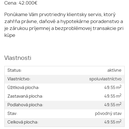
Cena: 42.000€
Ponúkame Vám prvotriedny klientsky servis, ktorý
zahŕňa právne, daňové a hypotekárne poradenstvo a
je zárukou príjemnej a bezproblémovej transakcie pri
kúpe
Vlastnosti
Status:
aktívne
Vlastníctvo:
spoluvlastníctvo
2
Úžitková plocha:
49.55 m
2
Zastavaná plocha:
49.55 m
2
Podlahová plocha:
49.55 m
Stav:
pôvodný stav
2
Celková plocha:
49.55 m