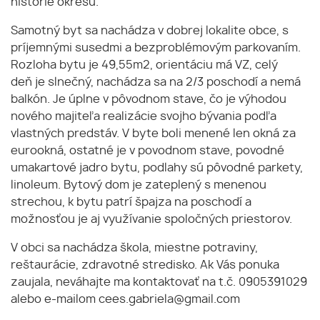
histórie okresu.
Samotný byt sa nachádza v dobrej lokalite obce, s
príjemnými susedmi a bezproblémovým parkovaním.
Rozloha bytu je 49,55m2, orientáciu má VZ, celý
deň je slnečný, nachádza sa na 2/3 poschodí a nemá
balkón. Je úplne v pôvodnom stave, čo je výhodou
nového majiteľa realizácie svojho bývania podľa
vlastných predstáv. V byte boli menené len okná za
eurookná, ostatné je v povodnom stave, povodné
umakartové jadro bytu, podlahy sú pôvodné parkety,
linoleum. Bytový dom je zateplený s menenou
strechou, k bytu patrí špajza na poschodí a
možnosťou je aj využívanie spoločných priestorov.
V obci sa nachádza škola, miestne potraviny,
reštaurácie, zdravotné stredisko. Ak Vás ponuka
zaujala, neváhajte ma kontaktovať na t.č. 0905391029
alebo e-mailom cees.gabriela@gmail.com