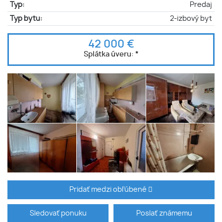
Typ:
Predaj
Typ bytu:
2-izbový byt
42 000 €
Splátka úveru:
*
Pridať medzi obľúbené
Sledovať ponuku
Poslať známemu