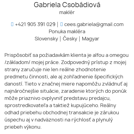
Gabriela Csobádiová
maklér
+421 905 391 029
cees.gabriela@gmail.com
Ponuka makléra
Slovensky
Česky
Magyar
Prispôsobiť sa požiadavkám klienta je alfou a omegou
/základom/ mojej práce. Zodpovedný prístup z mojej
strany zaručuje nie len reálne zhodnotenie
predmetu činnosti, ale aj zohľadnenie špecifických
daností. Tieto v značnej miere napomôžu zvládnuť aj
najnáročnejšie situácie, zaradenie ktorých do ponúk
môže priaznivo ovplyvniť predstavu predajcu,
sprostredkovateľa a taktiež kupujúceho. Reálny
odhad priebehu obchodnej transakcie je zárukou
úspechu aj v nadväznosti na rýchlosť a plynulý
priebeh výkonu.