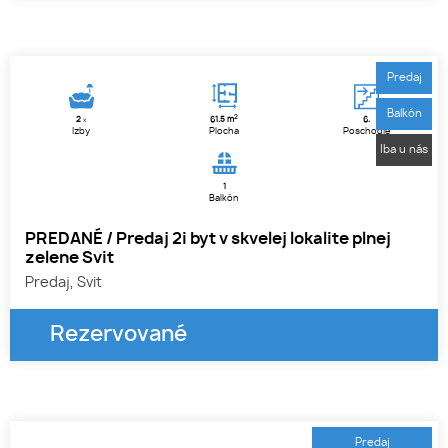
Predaj
Balkón
2
2
61.5 m
6.
x
Izby
Plocha
Poschodie
Iba u nás
1
Balkón
PREDANÉ / Predaj 2i byt v skvelej lokalite plnej
zelene Svit
Predaj, Svit
Rezervované
1
2
3
Predaj