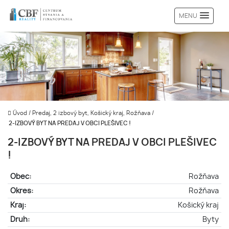
MENU
Úvod
/
Predaj, 2 izbový byt, Košický kraj, Rožňava
/
2-IZBOVÝ BYT NA PREDAJ V OBCI PLEŠIVEC !
2-IZBOVÝ BYT NA PREDAJ V OBCI PLEŠIVEC
!
Obec:
Rožňava
Okres:
Rožňava
Kraj:
Košický kraj
Druh:
Byty