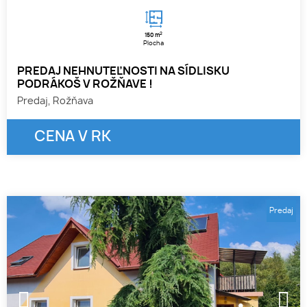
2
150 m
Plocha
PREDAJ NEHNUTEĽNOSTI NA SÍDLISKU
PODRÁKOŠ V ROŽŇAVE !
Predaj, Rožňava
CENA V RK
Predaj