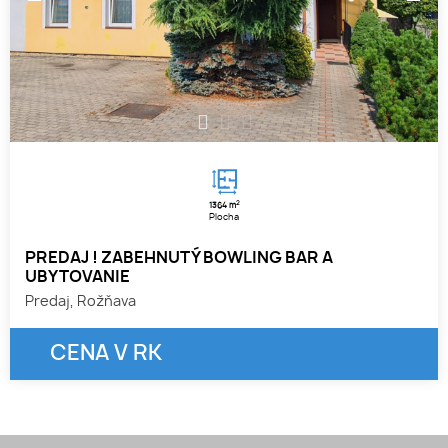
1
2
3
2
1364 m
Plocha
PREDAJ ! ZABEHNUTÝ BOWLING BAR A
UBYTOVANIE
Predaj, Rožňava
CENA V RK