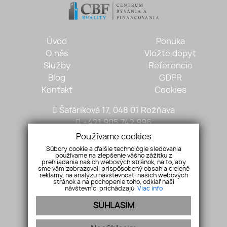
Úvod
Ponuka
O nás
Vložte dopyt
Služby
Referencie
Blog
GDPR
Kontakt
Cookies
Šafáriková 17, 048 01 Rožňava
+421 905 742 996
mariantobisz@gmail.com
Používame cookies
Súbory cookie a ďalšie technológie sledovania
používame na zlepšenie vášho zážitku z
prehliadania našich webových stránok, na to, aby
sme vám zobrazovali prispôsobený obsah a cielené
reklamy, na analýzu návštevnosti našich webových
stránok a na pochopenie toho, odkiaľ naši
návštevníci prichádzajú.
Viac info
SÚHLASÍM
Pridajte si nás