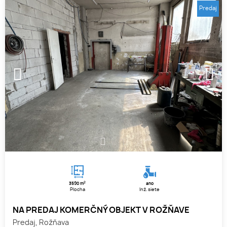
Predaj
1
2
3
2
3590 m
áno
Plocha
Inž. siete
NA PREDAJ KOMERČNÝ OBJEKT V ROŽŇAVE
Predaj, Rožňava