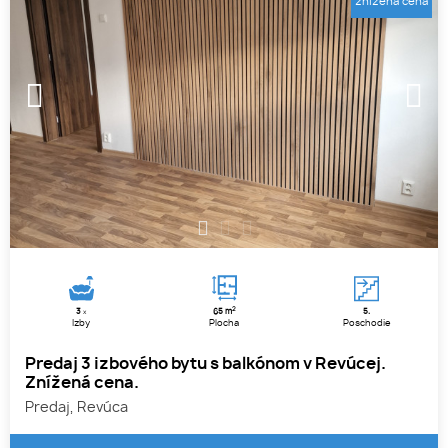
znížená cena
1
2
3
2
3
65 m
5.
x
Izby
Plocha
Poschodie
Predaj 3 izbového bytu s balkónom v Revúcej.
Znížená cena.
Predaj, Revúca