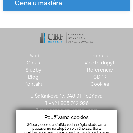
Cena u makléra
Úvod
Ponuka
O nás
Vložte dopyt
Služby
Referencie
Blog
GDPR
Kontakt
Cookies
Šafáriková 17, 048 01 Rožňava
+421 905 742 996
mariantobisz@gmail.com
Používame cookies
Súbory cookie a ďalšie technológie sledovania
používame na zlepšenie vášho zážitku z
prehliadania našich webových stránok, na to, aby