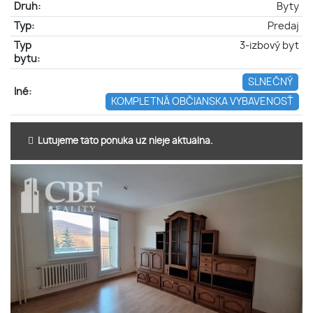
Druh:
Byty
Typ:
Predaj
Typ
3-izbový byt
bytu:
SLNEČNÝ
Iné:
KOMPLETNÁ OBČIANSKA VYBAVENOSŤ
Ľutujeme táto ponuka už nieje aktuálna.