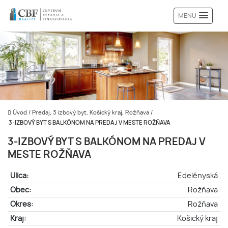
MENU
Úvod
/
Predaj, 3 izbový byt, Košický kraj, Rožňava
/
3-IZBOVÝ BYT S BALKÓNOM NA PREDAJ V MESTE ROŽŇAVA
3-IZBOVÝ BYT S BALKÓNOM NA PREDAJ V
MESTE ROŽŇAVA
Ulica:
Edelényská
Obec:
Rožňava
Okres:
Rožňava
Kraj:
Košický kraj