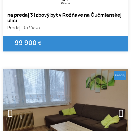
Plocha
na predaj 3 izbový byt v Rožňave na Čučmianskej
ulici
Predaj, Rožňava
99 900
€
Predaj