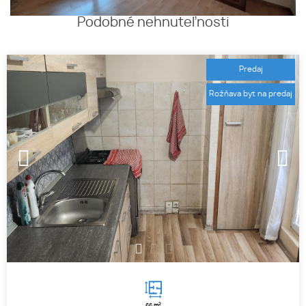
Podobné nehnuteľnosti
Predaj
Rožňava byt na predaj
1
2
3
2
66 m