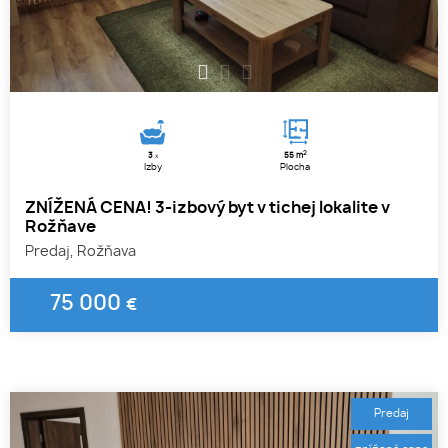
1
2
3
2
3
55 m
x
Izby
Plocha
ZNÍŽENÁ CENA! 3-izbový byt v tichej lokalite v
Rožňave
Predaj, Rožňava
75 000
€
Predaj