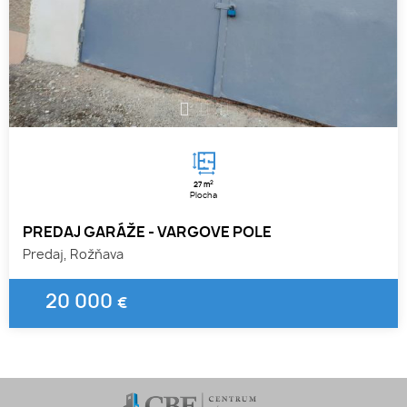
1
2
3
2
27 m
Plocha
PREDAJ GARÁŽE - VARGOVE POLE
Predaj, Rožňava
20 000
€