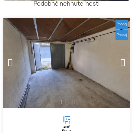
Podobné nehnuteľnosti
Predaj
Predaj
1
2
3
2
21 m
Plocha