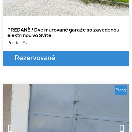
1
2
3
PREDANÉ / Dve murované garáže so zavedenou
elektrinou vo Svite
Predaj, Svit
Rezervované
Predaj