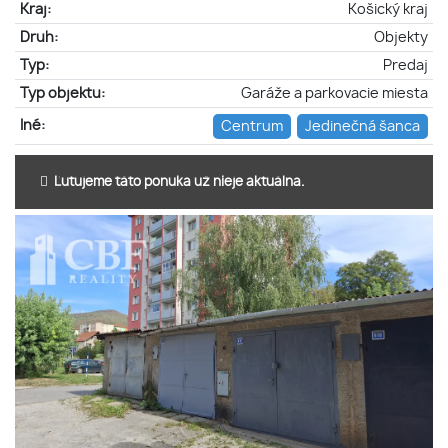
Kraj:
Košický kraj
Druh:
Objekty
Typ:
Predaj
Typ objektu:
Garáže a parkovacie miesta
Iné:
Centrum
Jedinečná šanca
Ľutujeme táto ponuka už nieje aktuálna.