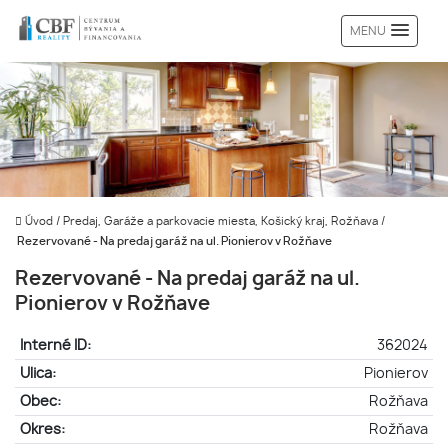
MENU
Úvod
/
Predaj, Garáže a parkovacie miesta, Košický kraj, Rožňava
/
Rezervované - Na predaj garáž na ul. Pionierov v Rožňave
Rezervované - Na predaj garáž na ul.
Pionierov v Rožňave
Interné ID:
362024
Ulica:
Pionierov
Obec:
Rožňava
Okres:
Rožňava