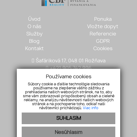
Úvod
Ponuka
O nás
Vložte dopyt
Služby
Referencie
Blog
GDPR
Kontakt
Cookies
Šafáriková 17, 048 01 Rožňava
+421 905 742 996
mariantobisz@gmail.com
Používame cookies
Súbory cookie a ďalšie technológie sledovania
používame na zlepšenie vášho zážitku z
prehliadania našich webových stránok, na to, aby
sme vám zobrazovali prispôsobený obsah a cielené
reklamy, na analýzu návštevnosti našich webových
stránok a na pochopenie toho, odkiaľ naši
návštevníci prichádzajú.
Viac info
SÚHLASÍM
Pridajte si nás
Nesúhlasím