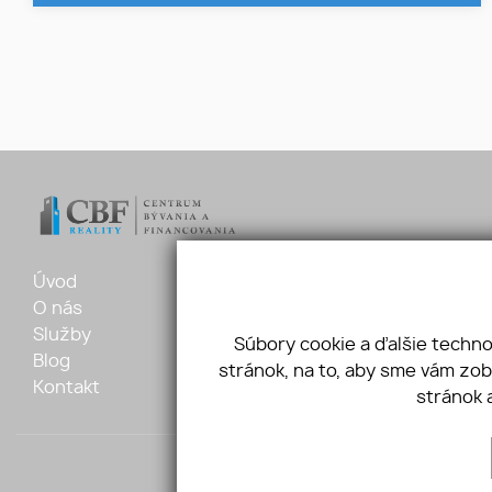
Úvod
Ponuka
Šafárikov
O nás
Vložte dopyt
+421 905 
Služby
Referencie
marianto
Súbory cookie a ďalšie techn
Blog
GDPR
stránok, na to, aby sme vám zo
Kontakt
Cookies
stránok 