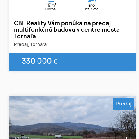
2
1117 m
áno
Plocha
Inž. siete
CBF Reality Vám ponúka na predaj
multifunkčnú budovu v centre mesta
Tornaľa
Predaj, Tornaľa
330 000
€
Predaj