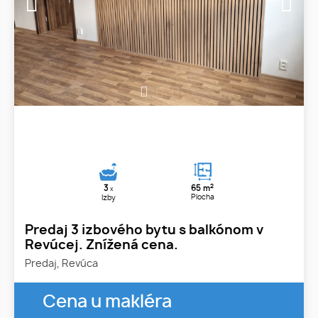
1
2
3
2
3
65 m
x
Plocha
Izby
Predaj 3 izbového bytu s balkónom v
Revúcej. Znížená cena.
Predaj, Revúca
Cena u makléra