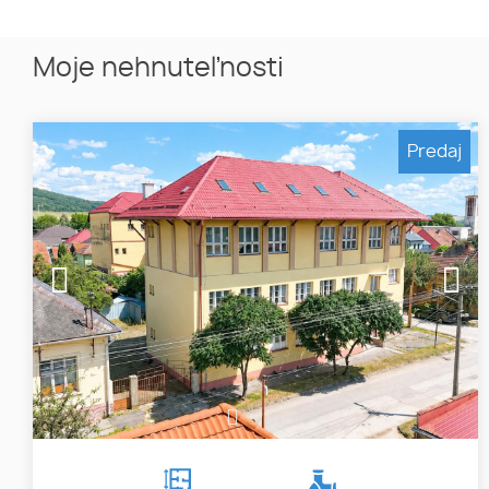
Moje nehnuteľnosti
Predaj
1
2
3