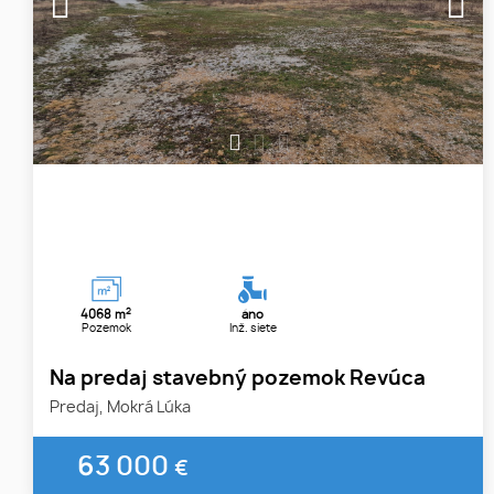
1
2
3
2
4068 m
áno
Pozemok
Inž. siete
Na predaj stavebný pozemok Revúca
Predaj, Mokrá Lúka
63 000
€