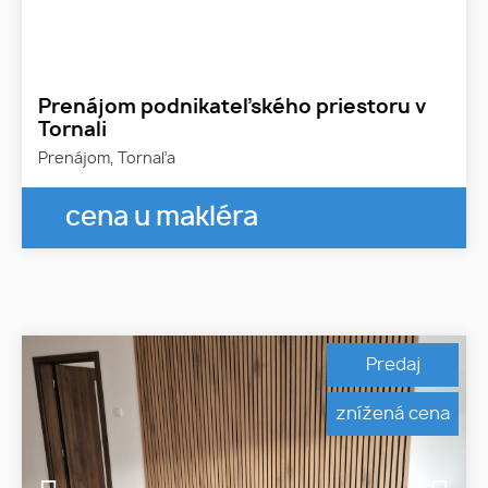
Prenájom podnikateľského priestoru v
Tornali
Prenájom, Tornaľa
cena u makléra
Predaj
znížená cena