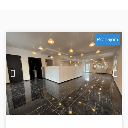
Prenájom
1
2
3