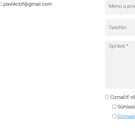
pavlikcbf@gmail.com
Označiť v
Súhlasí
Súhlas