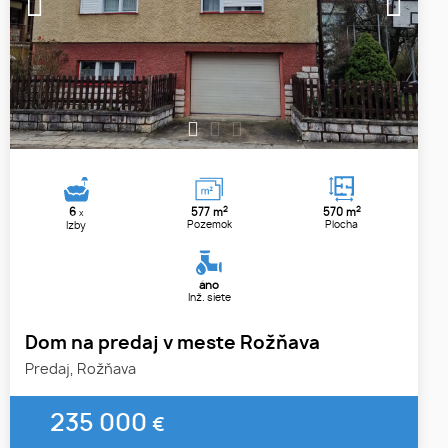
1
2
3
2
2
6
577 m
570 m
x
Pozemok
Plocha
Izby
áno
Inž. siete
Dom na predaj v meste Rožňava
Predaj, Rožňava
235 000
€