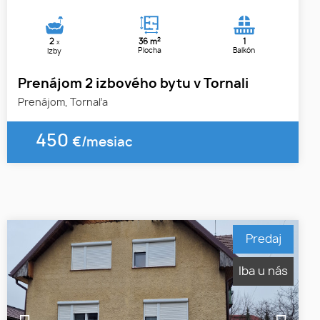
2
2
36 m
1
x
Plocha
Balkón
Izby
Prenájom 2 izbového bytu v Tornali
Prenájom, Tornaľa
450
€/mesiac
Predaj
Iba u nás