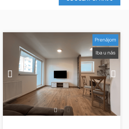
Prenájom
Iba u nás
1
2
3