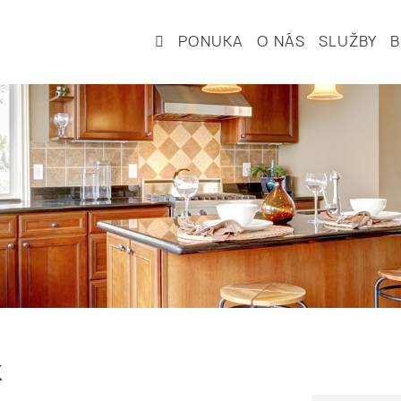
PONUKA
O NÁS
SLUŽBY
k