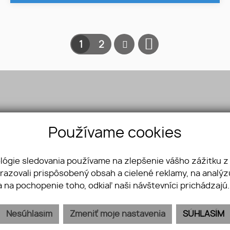
1
2
Používame cookies
á 17, 048 01 Rožňava
742 996
bisz@gmail.com
ológie sledovania používame na zlepšenie vášho zážitku z
brazovali prispôsobený obsah a cielené reklamy, na analý
a na pochopenie toho, odkiaľ naši návštevníci prichádzajú
Nesúhlasím
Zmeniť moje nastavenia
SÚHLASÍM
webex.digital
-
REALVIA.sk